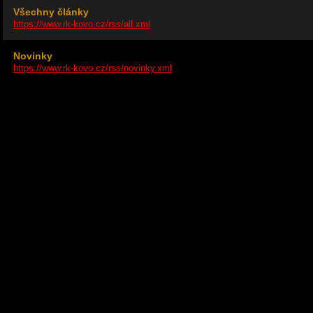
Všechny články
https://www.rk-kovo.cz/rss/all.xml
Novinky
https://www.rk-kovo.cz/rss/novinky.xml