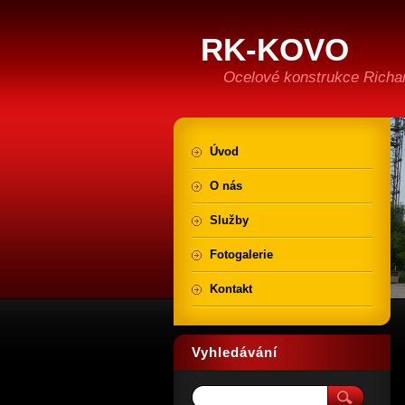
RK-KOVO
Ocelové konstrukce Richa
Úvod
O nás
Služby
Fotogalerie
Kontakt
Vyhledávání