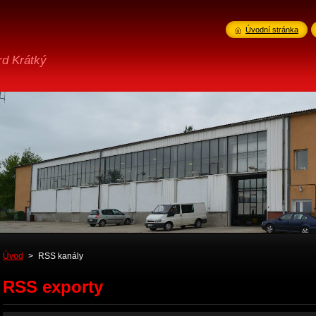
Úvodní stránka
rd Krátký
Úvod
>
RSS kanály
RSS exporty