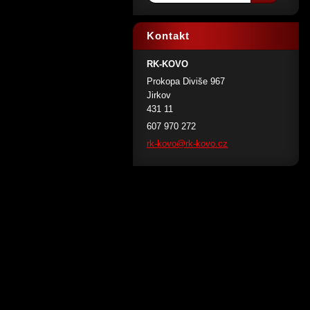
Kontakt
RK-KOVO
Prokopa Diviše 967
Jirkov
431 11
607 970 272
rk-kovo@
rk-kovo.
cz