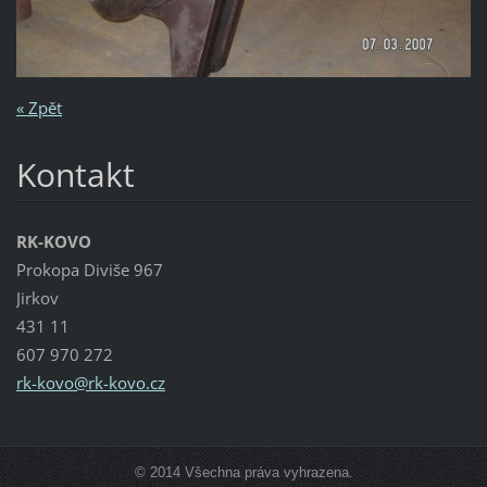
« Zpět
Kontakt
RK-KOVO
Prokopa Diviše 967
Jirkov
431 11
607 970 272
rk-kovo@
rk-kovo.
cz
© 2014 Všechna práva vyhrazena.